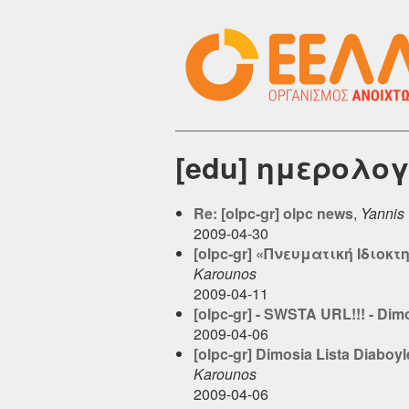
[edu] ημερολογ
Re: [olpc-gr] olpc news
,
Yannis
2009-04-30
[olpc-gr] «Πνευματική Ιδιο
Karounos
2009-04-11
[olpc-gr] - SWSTA URL!!! - Dim
2009-04-06
[olpc-gr] Dimosia Lista Diaboyl
Karounos
2009-04-06