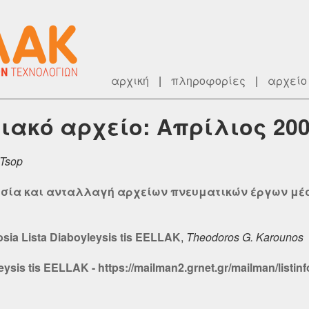
αρχική
|
πληροφορίες
|
αρχείο
ιακό αρχείο: Απρίλιος 20
 Tsop
κτησία και ανταλλαγή αρχείων πνευματικών έργων μέ
osia Lista Diaboyleysis tis EELLAK
,
Theodoros G. Karounos
eysis tis EELLAK - https://mailman2.grnet.gr/mailman/listinf