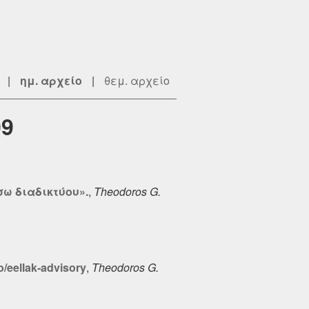
|
ημ. αρχείο
|
θεμ. αρχείο
09
σω διαδικτύου».
,
Theodoros G.
o/eellak-advisory
,
Theodoros G.