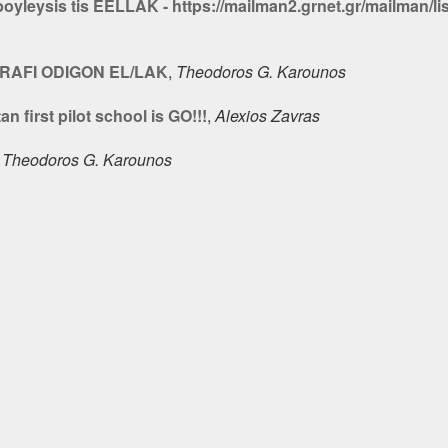
boyleysis tis EELLAK - https://mailman2.grnet.gr/mailman/lis
GGRAFI ODIGON EL/LAK
,
Theodoros G. Karounos
n first pilot school is GO!!!
,
Alexios Zavras
,
Theodoros G. Karounos