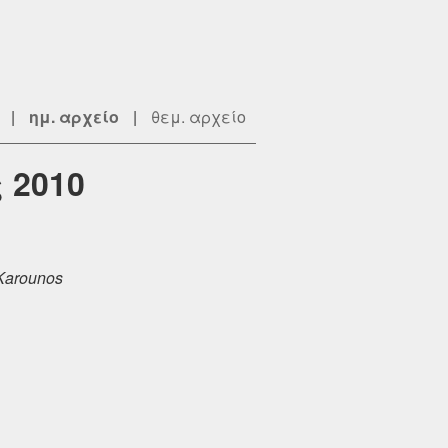
|
ημ. αρχείο
|
θεμ. αρχείο
 2010
Karounos