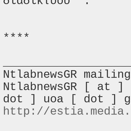
διαδικτύου**.*

****

___________________
NtlabnewsGR mailing
NtlabnewsGR [ at ] 
http://estia.media.