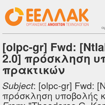
α
[olpc-gr] Fwd: [Nt
2.0] πρόσκληση 
πρακτικών
: [olpc-gr] Fwd: 
Subject
πρόσκληση υποβολής 