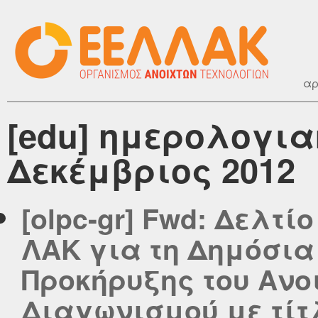
αρ
[edu] ημερολογια
Δεκέμβριος 2012
[olpc-gr] Fwd: Δελτί
ΛΑΚ για τη Δημόσια
Προκήρυξης του Ανο
Διαγωνισμού με τίτ