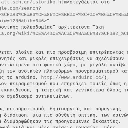
.att.sch.gr/istoriko.htm
>στεγάζεται στο “

gle.com/search?
F%CE%B3%CE%B3%CF%85%CE%BB%CF%8C+%CE%B6%CE%B5%
biw=1280&bih=646
>”

ονικής πολεοδομίας” αρχιτέκτονα Τάκη

ia.org/wiki/%CE%A4%CE%AC%CE%BA%CE%B7%CF%82_%C
νεται ολοένα και πιο προσβάσιμη επιτρέποντας σ
υνητές και μικρές επιχειρήσεις να σχεδιάσουν

αντικείμενα στο φυσικό χώρο, με μεγάλη ακρίβει
ξη των ανοικτών πλατφόρμων προγραμματισμού και
ως το arduino, 
http://www.arduino.cc/
),

λον πειραματισμού που επηρεάζει τομείς όπως η

 εκπαίδευση, η ιατρική και γενικότερα όλους το
ο σχεδιασμό αντικειμένων.

η διάσταση, μια πιο σύνθετη οπτική, των κοινών
ά διαμορφώθηκαν τις προηγούμενες δεκαετίες.
