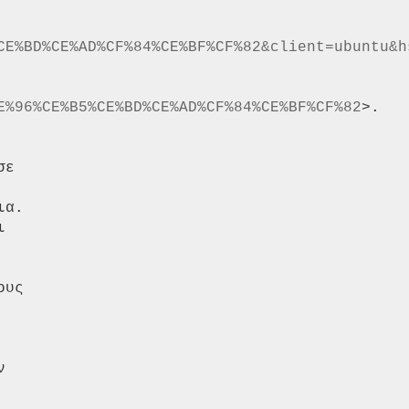
CE%BD%CE%AD%CF%84%CE%BF%CF%82&client=ubuntu&h
E%96%CE%B5%CE%BD%CE%AD%CF%84%CE%BF%CF%82
>.

ε

α.



υς


