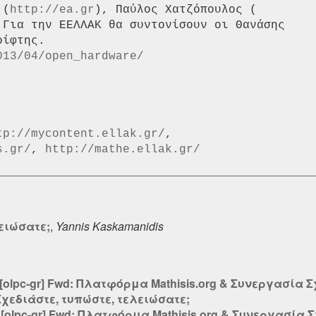
 (
http://ea.gr
 Για την ΕΕΛΛΑΚ θα συντονίσουν οι Θανάσης

ίφτης.

013/04/open_hardware/
tp://mycontent.ellak.gr/
s.gr/
, 
http://mathe.ellak.gr/
λειώσατε;
,
Yannis Kaskamanidis
[olpc-gr] Fwd: Πλατφόρμα Mathisis.org & Συνεργασία 
Σχεδιάστε, τυπώστε, τελειώσατε;
:
[olpc-gr] Fwd: Πλατφόρμα Mathisis.org & Συνεργασία 