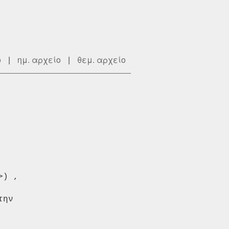
ο
|
ημ. αρχείο
|
θεμ. αρχείο
>) ,

ην
