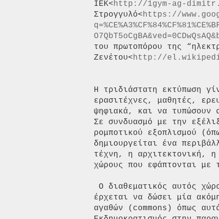
ΙΕΚ<
http://1gym-ag-dimitr
Στρογγυλό<
https://www.goo
q=%CE%A3%CF%84%CF%81%CE%B
O7QbT5oCgBA&ved=0CDwQsAQ&
του πρωτοπόρου της “ηλεκτρ
Ζενέτου<
http://el.wikiped
Η τριδιάστατη εκτύπωση γί
ερασιτέχνες, μαθητές, ερε
ψηφιακά, και να τυπώσουν 
Σε συνδυασμό με την εξέλι
ρομποτικού εξοπλισμού (όπ
δημιουργείται ένα περιβάλ
τέχνη, η αρχιτεκτονική, η
χώρους που εφάπτονται με τ
 Ο διαθεματικός αυτός χώρος πειραματισμού, δημιουργίας και παραγωγής

έρχεται να δώσει μία ακόμ
αγαθών (commons) όπως αυτ