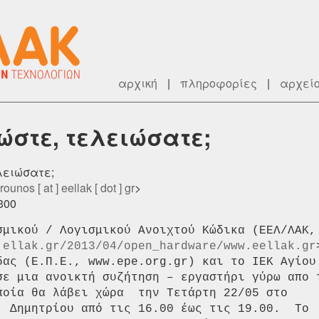
αρχική
|
πληροφορίες
|
αρχεί
ώστε, τελειώσατε;
ελειώσατε;
rounos [ at ] eellak [ dot ] gr
>
0300
σμικού / Λογισμικού Ανοιχτού Κώδικα (ΕΕΛ/ΛΑΚ,

.ellak.gr/2013/04/open_hardware/www.eellak.gr
δας (Ε.Π.Ε., www.epe.org.gr) και το ΙΕΚ Αγίου

σε μια ανοικτή συζήτηση – εργαστήρι γύρω απο τ
ποία θα λάβει χώρα  την Τετάρτη 22/05 στο

. Δημητρίου από τις 16.00 έως τις 19.00.  Το
