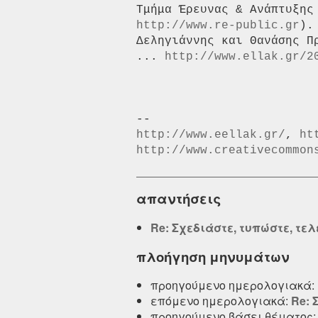
Τμήμα Έρευνας & Ανάπτυξης
http://www.re-public.gr
).
Δεληγιάννης και Θανάσης Πρ
... 
http://www.ellak.gr/2
http://www.eellak.gr/
, 
ht
http://www.creativecommon
απαντήσεις
Re: Σχεδιάστε, τυπώστε, τε
πλοήγηση μηνυμάτων
προηγούμενο ημερολογιακά:
επόμενο ημερολογιακά:
Re: 
προηγούμενο βάσει θέματος