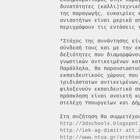
Εκδημοκρατισμός στην παρα
δυνατότητες (καλλι)τεχνικ
της παραγωγής, ευκαιρίες 
ανισοτήτων είναι μερικά α
περιγράφουν τις εντάσεις τ
*Στόχος της συνάντησης εί
σύνδεσή τους και με την ε
δεξιότητες που διαμορφώνο
γνωστικών αντικειμένων κα
Παράλληλα, θα παρουσιαστο
εκπαιδευτικούς χώρους που 
τριδιάστατων αντικειμένων
φιλοξενούν εκπαιδευτικά σ
πρόσκληση είναι ανοικτή κ
στελέχη Υπουργείων και Δήμ
http://3dschools.blogspot
http://iek-ag-dimitr.att.
http://www.ntua.gr/archte