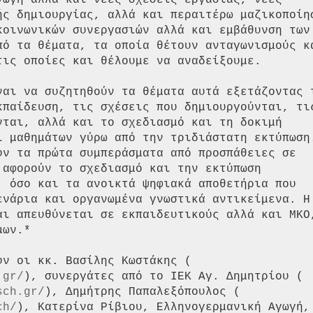
γωγή αλλά και νέες σχέσεις εργασίας, νέες

ής δημιουργίας, αλλά και περαιτέρω μαζικοποίησ
κοινωνικών συνεργασιών αλλά και εμβάθυνση των

πό τα θέματα, τα οποία θέτουν ανταγωνισμούς κα
ις οποίες και θέλουμε να αναδείξουμε.

ναι να συζητηθούν τα θέματα αυτά εξετάζοντας τ
κπαίδευση, τις σχέσεις που δημιουργούνται, τις
νται, αλλά και το σχεδιασμό και τη δοκιμή

ι μαθημάτων γύρω από την τριδιάστατη εκτύπωση.
ύν τα πρώτα συμπεράσματα από προσπάθειες σε

αφορούν το σχεδιασμό και την εκτύπωση

, όσο και τα ανοικτά ψηφιακά αποθετήρια που

ενάρια και οργανωμένα γνωστικά αντικείμενα. Η

αι απευθύνεται σε εκπαιδευτικούς αλλά και ΜΚΟ,
ων.*

.gr/
sch.gr/
ch/
), Κατερίνα Ρίβιου, Ελληνογερμανική Αγωγή,
