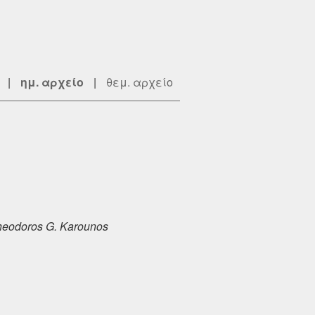
|
ημ. αρχείο
|
θεμ. αρχείο
heodoros G. Karounos