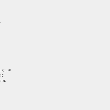


χτού

ς

ου
