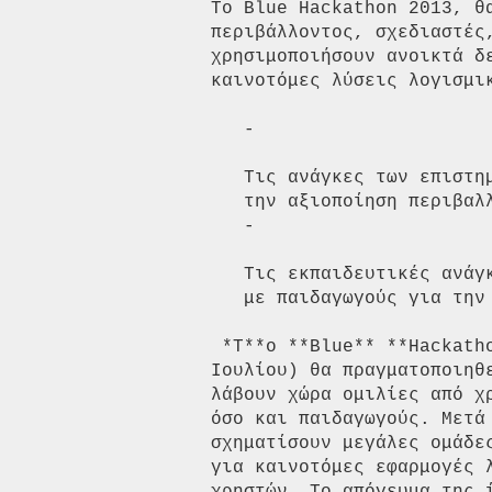
Το Blue Hackathon 2013, θ
περιβάλλοντος, σχεδιαστές
χρησιμοποιήσουν ανοικτά δ
καινοτόμες λύσεις λογισμικ
   -

   Τις ανάγκες των επιστημόνων και ερευνητών του ΕΛ.ΚΕ.Θ.Ε. αναφορικά με

   την αξιοποίηση περιβαλλοντικών και βιβλιογραφικών δεδομένων και μετρήσεων,

   -

   Τις εκπαιδευτικές ανάγκες των επισκεπτών του Θαλασσόκοσμου σε συνεργασία

   με παιδαγωγούς για την ευαισθητοποίηση σε περιβαλλοντικά ζητήματα

 *Τ**ο **Blue** **Hackathon** θα διαρκέσει για 2 ημέρες.* Την πρώτη μέρα (1

Ιουλίου) θα πραγματοποιηθ
λάβουν χώρα ομιλίες από χ
όσο και παιδαγωγούς. Μετά
σχηματίσουν μεγάλες ομάδε
για καινοτόμες εφαρμογές 