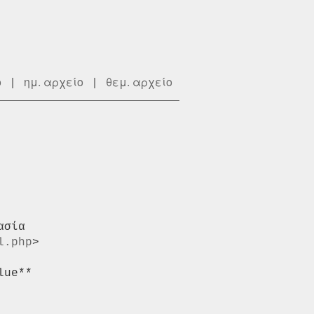
ο
|
ημ. αρχείο
|
θεμ. αρχείο
σία

l.php
>

ue**
