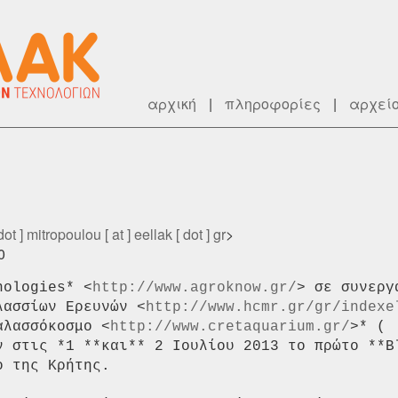
αρχική
|
πληροφορίες
|
αρχεί
dot ] mitropoulou [ at ] eellak [ dot ] gr
>
0
nologies* <
http://www.agroknow.gr/
> σε συνεργα
λασσίων Ερευνών <
http://www.hcmr.gr/gr/indexe
αλασσόκοσμο <
http://www.cretaquarium.gr/
>* (

ν στις *1 **και** 2 Ιουλίου 2013 το πρώτο **Bl
 της Κρήτης.
