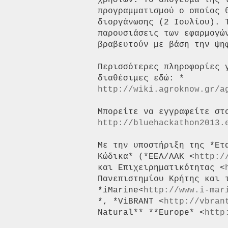
χρηστών. Το απόγευμα της ί
προγραμματισμού ο οποίος 
διοργάνωσης (2 Ιουλίου). 
παρουσιάσεις των εφαρμογώ
βραβευτούν με βάση την ψη
Περισσότερες πληροφορίες 
http://wiki.agroknow.gr/a
http://bluehackathon2013.
Με την υποστήριξη της *Ετ
Κώδικα* (*ΕΕΛ/ΛΑΚ <
http:/
και Επιχειρηματικότητας <
Πανεπιστημίου Κρήτης και τ
*iMarine<
http://www.i-mar
*, *ViBRANT <
http://vbran
Natural** **Europe* <
http