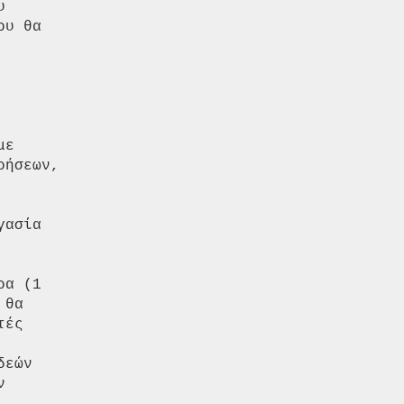


υ θα

θα

ές

εών


