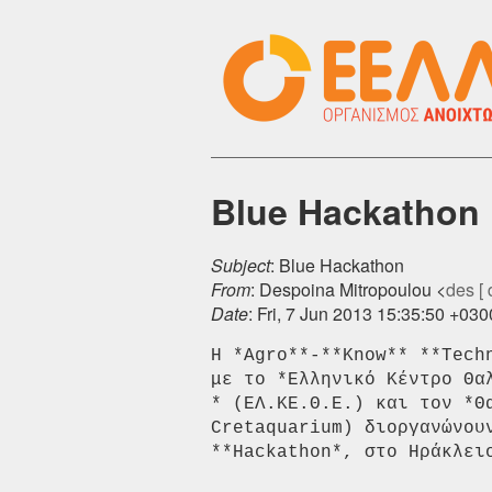
Blue Hackathon
Subject
: Blue Hackathon
From
: Despoina Mitropoulou <
des [ 
Date
: Fri, 7 Jun 2013 15:35:50 +030
Η *Agro**-**Know** **Tech
με το *Ελληνικό Κέντρο Θα
* (ΕΛ.ΚΕ.Θ.Ε.) και τον *Θ
Cretaquarium) διοργανώνου
**Hackathon*, στο Ηράκλειο