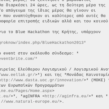
διας μέρας, θα ξεκινήσει ο μαραθώνιος

θα διαρκέσει 24 ώρες, ως τη δεύτερη μέρα της

Το απόγευμα της ίδιας μέρας θα γίνουν οι

ν που αναπτύχθηκαν οι καλύτερες από αυτές θα

φοφορία επιτροπής ειδικών αλλά και του κοινού.
για το Blue Hackathon της Κρήτης, υπάρχουν

groknow/index.php/BlueHackathon2013*
eventbrite.com/*
αιρείας Ελεύθερου Λογισμικού / Λογισμικού Ανοι
/www.eellak.gr/
>*) και της *Μονάδας Καινοτομία
http://www.dasta.uoc.gr/innovation/
>* (ΜΟΚΕ) τ
ων Ευρωπαϊκών Προγραμμάτων

ine.eu/Pages/Home.aspx
>

t.eu/
>*, *agINFRA <
http://aginfra.eu/
>* και *

://www.natural-europe.eu/
>.
