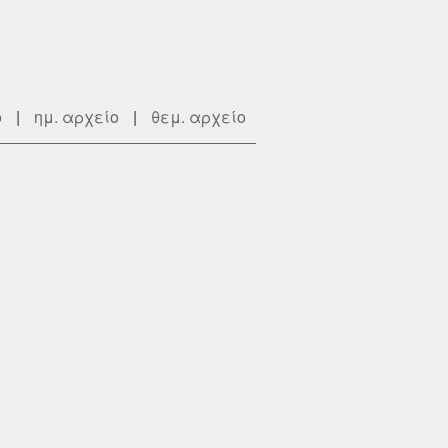
ο
|
ημ. αρχείο
|
θεμ. αρχείο