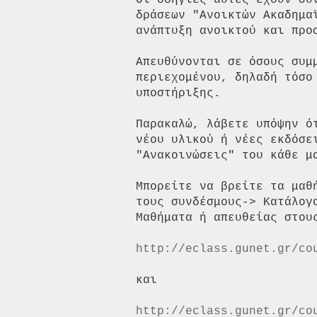
Oι οδηγίες αυτές έχουν συ
δράσεων "Ανοικτών Ακαδημα
ανάπτυξη ανοικτού και προσ
Aπευθύνονται σε όσους συμ
περιεχομένου, δηλαδή τόσο
υποστήριξης.

Παρακαλώ, λάβετε υπόψην ό
νέου υλικού ή νέες εκδόσει
"Ανακοινώσεις" του κάθε μα
Μπορείτε να βρείτε τα μαθ
τους συνδέσμους-> Κατάλογ
Μαθήματα ή απευθείας στους
http://eclass.gunet.gr/co
και

http://eclass.gunet.gr/co