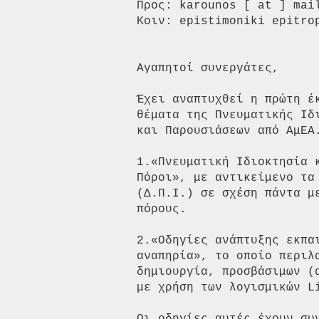
Προς: karounos [ at ] mai
Κοιν: epistimoniki epitro
Αγαπητοί συνεργάτες,

Έχει αναπτυχθεί η πρώτη έ
θέματα της Πνευματικής Ιδ
και Παρουσιάσεων από ΑμΕΑ.
1.«Πνευματική Ιδιοκτησία 
Πόροι», με αντικείμενο τα
(Δ.Π.Ι.) σε σχέση πάντα μ
πόρους.

2.«Οδηγίες ανάπτυξης εκπα
αναπηρία», το οποίο περιλ
δημιουργία, προσβάσιμων (
με χρήση των λογισμικών L