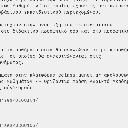
νταχθεί με σκοπό την υποστήριξη των ιδρυματικώ
ϊκών Μαθημάτων" οι οποίες έχουν ως αντικείμενο
βάσιμου εκπαιδευτικού περιεχομένου.

μετέχουν στην ανάπτυξη του εκπαιδευτικού

 στο διδακτικό προσωπικό όσο και στο προσωπικό
τι τα μαθήματα αυτά θα ανανεώνονται με προσθήκ
ς, οι οποίες θα ανακοινώνονται στις

θήματος.

ήματα στην πλατφόρμα eclass.gunet.gr ακολουθών
ος Μαθημάτων -> Οριζόντια Δράση Ανοικτά Ακαδημ
 σύνδεσμούς:

urses/OCGU104/
urses/OCGU103/