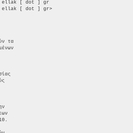
ellak [ dot ] gr

ellak [ dot ] gr>

ν τα

ένων

ίας

ς

ν

ων

0.
