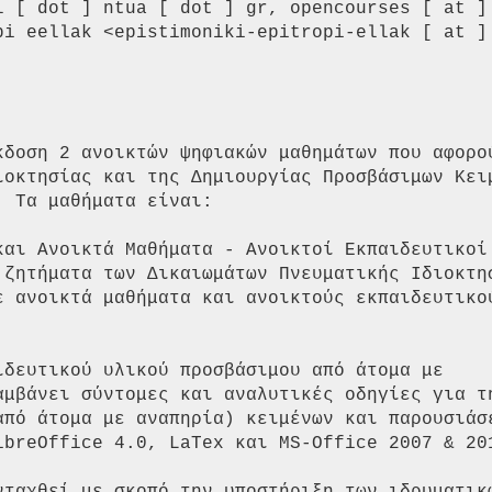
l [ dot ] ntua [ dot ] gr, opencourses [ at ] 
pi eellak <epistimoniki-epitropi-ellak [ at ] 
κδοση 2 ανοικτών ψηφιακών μαθημάτων που αφορού
ιοκτησίας και της Δημιουργίας Προσβάσιμων Κειμ
 Τα μαθήματα είναι:

και Ανοικτά Μαθήματα - Ανοικτοί Εκπαιδευτικοί

 ζητήματα των Δικαιωμάτων Πνευματικής Ιδιοκτησ
ε ανοικτά μαθήματα και ανοικτούς εκπαιδευτικού
ιδευτικού υλικού προσβάσιμου από άτομα με

αμβάνει σύντομες και αναλυτικές οδηγίες για τη
από άτομα με αναπηρία) κειμένων και παρουσιάσε
ibreOffice 4.0, LaTex και MS-Office 2007 & 201