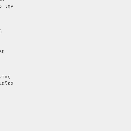
ν

 την



η

τας

αϊκά
