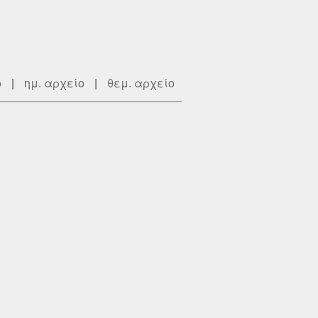
ο
|
ημ. αρχείο
|
θεμ. αρχείο