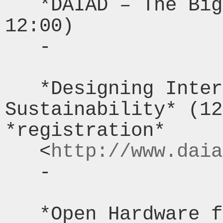
   *DAIAD – The Big Picture* (11:00-
12:00)

   -

   *Designing Interventions for 
Sustainability* (12
*registration*

   <
http://www.daia
   -

   *Open Hardware for Water Sensing* 