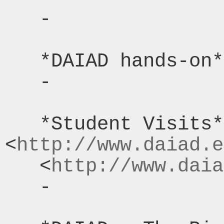
   -

   *DAIAD hands-on* (10:00-17:00).

   -

   *Student Visits* (10:00-11:00, 
<
http://www.daiad.e
   <
http://www.daia
   -
