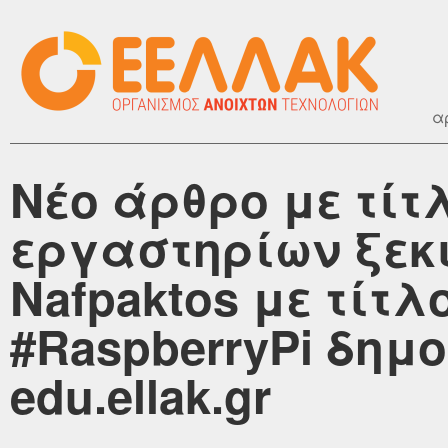
α
Νέο άρθρο με τίτ
εργαστηρίων ξεκι
Nafpaktos με τίτλο
#RaspberryPi δημ
edu.ellak.gr