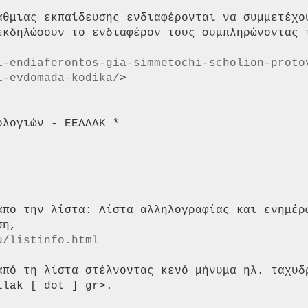
άθμιας εκπαίδευσης ενδιαφέρονται να συμμετέχου
εκδηλώσουν το ενδιαφέρον τους συμπληρώνοντας τ
i-endiaferontos-gia-simmetochi-scholion-proto
i-evdomada-kodika/
>

λογιών - ΕΕΛΛΑΚ *

απο την λίστα: Λίστα αλληλογραφίας και ενημέρω
u/listinfo.html
από τη λίστα στέλνοντας κενό μήνυμα ηλ. ταχυδρ