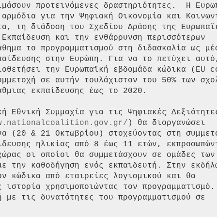
ιμάσουν προτεινόμενες δραστηριότητες.  Η Ευρωπ
 αρμόδια για την Ψηφιακή Οικονομία και Κοινωνί
τα, τη διάδοση του Σχεδίου Δράσης της Ευρωπαϊκ
 Εκπαίδευση και την ενθάρρυνση περισσότερων

άθημα το προγραμματισμού στη διδασκαλία ως μέσ
παίδευσης στην Ευρώπη. Για να το πετύχει αυτό,
ιοθετήσει την Ευρωπαϊκή εβδομάδα κώδικα (EU co
υμμετοχή σε αυτήν τουλάχιστον του 50% των σχολ
θμιας εκπαίδευσης έως το 2020.

κή Εθνική Συμμαχία για τις Ψηφιακές Δεξιότητες
w.nationalcoalition.gov.gr/
) θα διοργανώσει

να (20 & 21 Οκτωβρίου) στοχεύοντας στη συμμετο
ίδευσης ηλικίας από 8 έως 11 ετών, εκπροσωπώντ
χώρας οι οποίοι θα συμμετάσχουν σε ομάδες των 
με την καθοδήγηση ενός εκπαιδευτή. Στην εκδήλω
ον κώδικα από εταιρείες λογισμικού και θα

ς ιστορία χρησιμοποιώντας τον προγραμματισμό.

ή με τις δυνατότητες του προγραμματισμού σε
