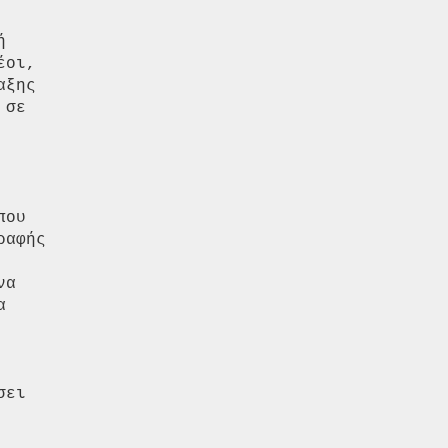


οι,

ξης

σε

ου

αφής

α



ει
