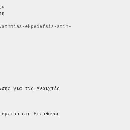
ν

η

vathmias-ekpedefsis-stin-
σης για τις Ανοιχτές 
ομείου στη διεύθυνση 