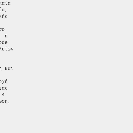
αία

α,

ής

ο

 η

de

είων

 και

χή

ας

4

ση,
