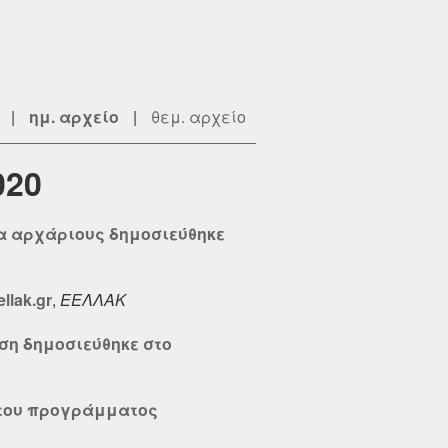
|
ημ. αρχείο
|
θεμ. αρχείο
020
ια αρχάριους δημοσιεύθηκε
llak.gr
,
ΕΕΛΛΑΚ
ση δημοσιεύθηκε στο
 του προγράμματος