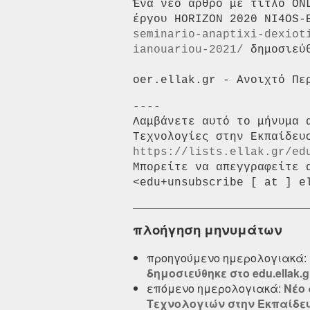
Ένα νέο άρθρο με τίτλο ON
έργου HORIZON 2020 NI4OS-
seminario-anaptixi-dexiot
ianouariou-2021/
 δημοσιεύ
----

Λαμβάνετε αυτό το μήνυμα 
https://lists.ellak.gr/ed
Μπορείτε να απεγγραφείτε 
πλοήγηση μηνυμάτων
προηγούμενο ημερολογιακά:
δημοσιεύθηκε στο edu.ellak.g
επόμενο ημερολογιακά:
Νέο 
Τεχνολογιών στην Εκπαίδευσ