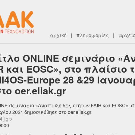
αρχική
|
πληροφορίες
|
αρχεί
τίτλο ONLINE σεμινάριο «Α
R και EOSC», στο πλαίσιο 
I4OS-Europe 28 &29 Ιανουα
ο oer.ellak.gr
LINE σεμινάριο «Ανάπτυξη δεξιοτήτων FAIR και EOSC», 
ίου 2021 δημοσιεύθηκε στο oer.ellak.gr
t ] gr
>
0000