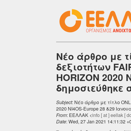
Νέο άρθρο με 
δεξιοτήτων FAI
HORIZON 2020 N
δημοσιεύθηκε στ
Subject
: Νέο άρθρο με τίτλο ON
2020 NI4OS-Europe 28 &29 Ιανουαρ
From
: ΕΕΛΛΑΚ <
info [ at ] eellak [ do
Date
: Wed, 27 Jan 2021 14:11:32 +