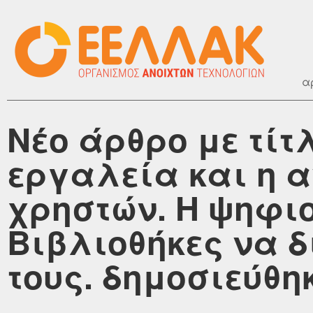
α
Νέο άρθρο με τί
εργαλεία και η 
χρηστών. Η ψηφιο
Βιβλιοθήκες να δ
τους. δημοσιεύθηκε