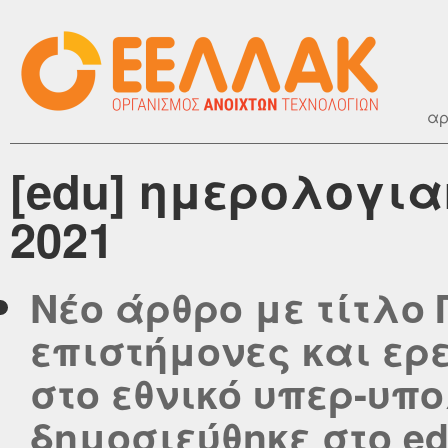
αρ
[edu] ημερολογια
2021
Νέο άρθρο με τίτλο
επιστήμονες και ερ
στο εθνικό υπερ-υπ
δημοσιεύθηκε στο edu