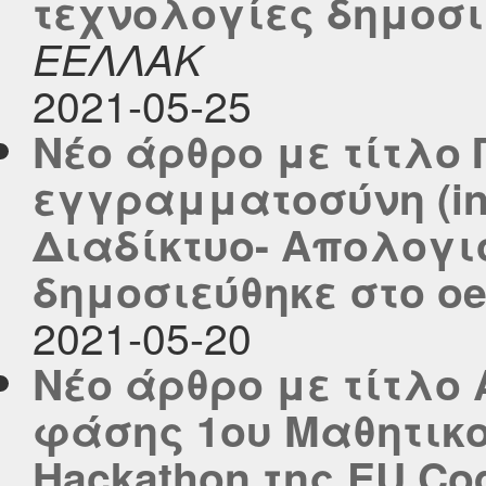
τεχνολογίες δημοσιε
ΕΕΛΛΑΚ
2021-05-25
Νέο άρθρο με τίτλο
εγγραμματοσύνη (info
Διαδίκτυο- Απολογι
δημοσιεύθηκε στο oer
2021-05-20
Νέο άρθρο με τίτλο
φάσης 1ου Μαθητικο
Hackathon της EU C