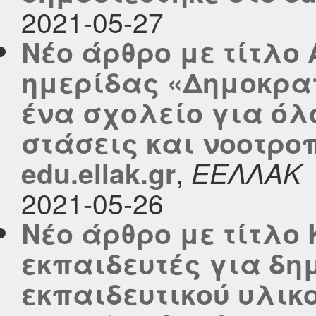
2021-05-27
Νέο άρθρο με τίτλο
ημερίδας «Δημοκρατ
ένα σχολείο για ό
στάσεις και νοοτρο
,
edu.ellak.gr
ΕΕΛΛΑΚ
2021-05-26
Νέο άρθρο με τίτλο
εκπαιδευτές για δη
εκπαιδευτικού υλικ