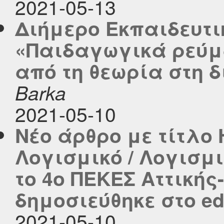
2021-05-13
Διήμερο Εκπαιδευτι
«Παιδαγωγικά ρεύμ
από τη θεωρία στη 
Barka
2021-05-10
Νέο άρθρο με τίτλο
Λογισμικό / Λογισμ
το 4ο ΠΕΚΕΣ Αττικής- 
δημοσιεύθηκε στο edu
2021-05-10