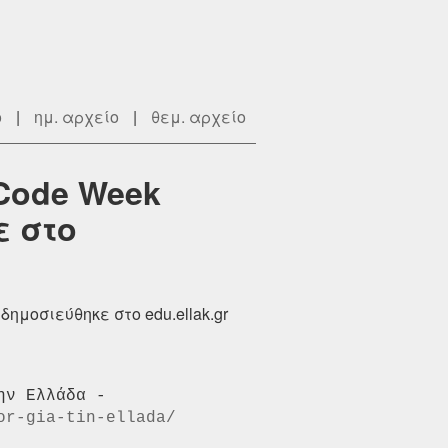
ο
|
ημ. αρχείο
|
θεμ. αρχείο
Code Week
ε στο
ημοσιεύθηκε στο edu.ellak.gr
Ένα νέο άρθρο  με τίτλο Προκήρυξη θέσης: EU Code Week Ambassador για την Ελλάδα - 
or-gia-tin-ellada/