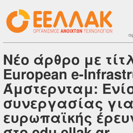
α
Νέο άρθρο με τίτ
European e-Infrast
Άμστερνταμ: Ενί
συνεργασίας για
ευρωπαϊκής έρευ
στο edu.ellak.gr