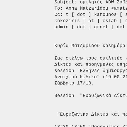
Subject: ομιλητές ADW Σάββ
To: Anna Matzaridou <amatz
Cc: t [ dot ] karounos [ 
<nkoziris [ at ] cslab [ 
admin [ dot ] grnet [ dot 
Κυρία Ματζαρίδου καλημέρα 
Σας στέλνω τους ομιλιτές 
Δίκτυα και προηγμένες υπη
session "Ελληνες δημιουργ
Ανοιχτού Κώδικα" (19:00-2
Σάββατο 17/10.

Session  "Eυρυζωνικά Δίκτ
 "Eυρυζωνικά Δίκτυα και π