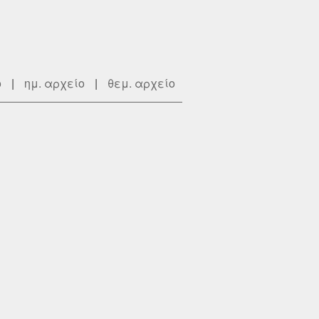
ο
|
ημ. αρχείο
|
θεμ. αρχείο