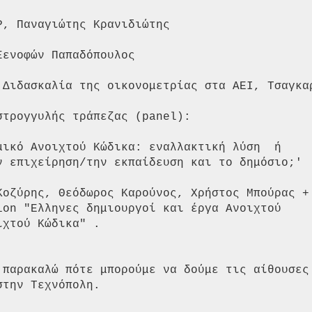
, Παναγιώτης Κρανιδιώτης

ενοφών Παπαδόπουλος

 Διδασκαλία της οικονομετρίας στα ΑΕΙ, Τσαγκαρ
τρογγυλής τράπεζας (panel):

μικό Ανοιχτού Κώδικα: εναλλακτική λύση  ή

ν επιχείρηση/την εκπαίδευση και το δημόσιο;'

Κοζύρης, Θεόδωρος Καρούνος, Χρήστος Μπούρας +

ion "Ελληνες δημιουργοί και έργα Ανοιχτού

χτού Κώδικα" .

 παρακαλώ πότε μπορούμε να δούμε τις αίθουσες

την Τεχνόπολη.
