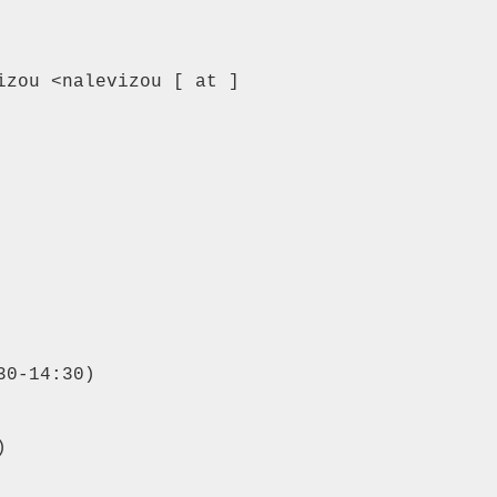
zou <nalevizou [ at ] 
0-14:30)


