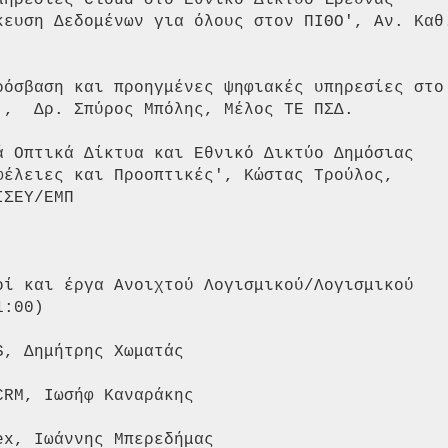
πηρεσίες Cloud στο Εθνικό Δίκτυο Έρευνας

κευση Δεδομένων για όλους στον ΠΙΘΟ', Αν. Καθ.
ρόσβαση και προηγμένες ψηφιακές υπηρεσίες στο

,  Δρ. Σπύρος Μπόλης, Μέλος ΤΕ ΠΣΔ.

ά Οπτικά Δίκτυα και Εθνικό Δικτύο Δημόσιας

φέλειες και Προοπτικές', Κώστας Τρούλος,

ΣΕΥ/ΕΜΠ

οί και έργα Ανοιχτού Λογισμικού/Λογισμικού

:00)

, Δημήτρης Χωματάς

RM, Ιωσήφ Καναράκης

x, Ιωάννης Μπερεδήμας
