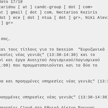
ατο 17/10

aridou [ at ] candc-group [ dot ] com>

at ] gmail [ dot ] com, Nectarios Koziris

dot ] ece [ dot ] ntua [ dot ] gr>, Niki Alevi
] gr>

σας,

και τους τίτλους για το Session  "Eυρυζωνικά

ρεσίες νέας γενιάς" (13:30-14:30) και το

οί και έργα Ανοιχτού Λογισμικού/Λογισμικού

1:00) που πραγματοποιούνται και τα δύο το

υα και προηγμένες υπηρεσίες νέας γενιάς" (13:3
ροηγμένες υπηρεσίες νέας γενιάς" (13:30-14:30)