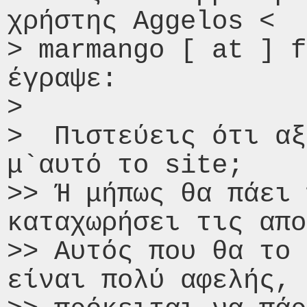
χρήστης Aggelos <

> marmango [ at ] f
έγραψε:

>

>  Πιστεύεις ότι αξ
μ`αυτό το site;

>> Ή μήπως θα πάει 
καταχωρήσει τις απο
>> Αυτός που θα το 
είναι πολύ αφελής, 