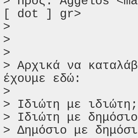
> Προς: Aggelos <ma
[ dot ] gr>

>

>

>

> Αρχικά να καταλάβ
έχουμε εδώ:

>

> Ιδιώτη με ιδιώτη;

> Ιδιώτη με δημόσιο
> Δημόσιο με δημόσι