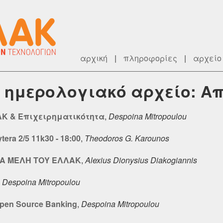
αρχική
|
πληροφορίες
|
αρχείο
ry] ημερολογιακό αρχείο: Α
ΑΚ & Επιχειρηματικότητα
,
Despoina Mitropoulou
era 2/5 11k30 - 18:00
,
Theodoros G. Karounos
Α ΜΕΛΗ ΤΟΥ ΕΛΛΑΚ
,
Alexius Dionysius Diakogiannis
,
Despoina Mitropoulou
pen Source Banking
,
Despoina Mitropoulou