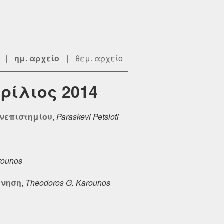
|
ημ. αρχείο
|
θεμ. αρχείο
πρίλιος 2014
ανεπιστημίου
,
Paraskevi Petsioti
rounos
ρνηση
,
Theodoros G. Karounos