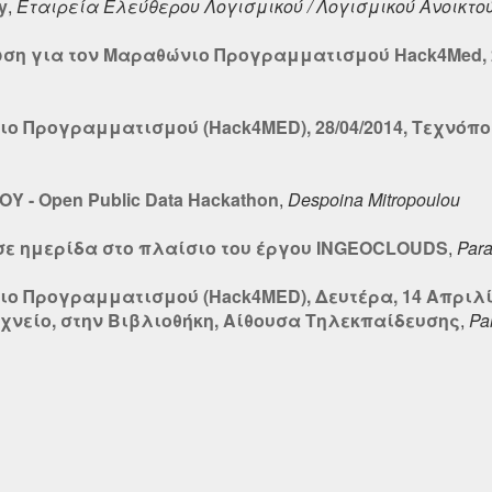
y
,
Εταιρεία Ελεύθερου Λογισμικού / Λογισμικού Ανοικτο
ωση για τον Μαραθώνιο Προγραμματισμού Hack4Med, 28
ο Προγραμματισμού (Hack4MED), 28/04/2014, Τεχνόπο
ΠΟΥ - Open Public Data Hackathon
,
Despoina Mitropoulou
σε ημερίδα στο πλαίσιο του έργου INGEOCLOUDS
,
Para
 Προγραμματισμού (Hack4MED), Δευτέρα, 14 Απριλίου
εχνείο, στην Βιβλιοθήκη, Αίθουσα Τηλεκπαίδευσης
,
Par