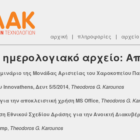
αρχική
|
πληροφορίες
|
αρχείο
ry] ημερολογιακό αρχείο: Α
ο Σεμινάριο της Μονάδας Αριστείας του Χαροκοπείου Π
Innovathens, Δευτ 5/5/2014
,
Theodoros G. Karounos
για την αποκλειστική χρήση MS Office
,
Theodoros G. Ka
η Εθνικού Σχεδίου Δράσης για την Ανοικτή Διακυβέ
amp
,
Theodoros G. Karounos