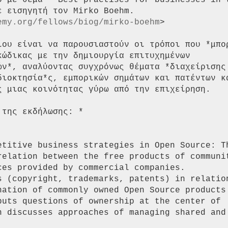
ο με θέμα “*Best practises for businesses in t
 εισηγητή τον Mirko Boehm.

emy.org/fellows/biog/mirko-boehm
>

ίου είναι να παρουσιαστούν οι τρόποι που *μπορ
ώδικας με την δημιουργία επιτυχημένων

ών*, αναλύοντας συγχρόνως θέματα *διαχείρισης

διοκτησία*ς, εμπορικών σημάτων και πατέντων κα
ς μιας κοινότητας γύρω από την επιχείρηση.

της εκδήλωσης: *
