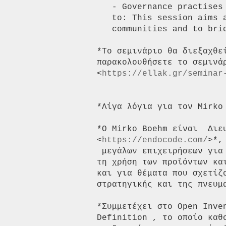
   - Governance practises communities apply that businesses need to adhere

   to: This session aims at helping businesses navigating the interaction with

   communities and to bridge the cultural gap.

*Το σεμινάριο θα διεξαχθε
παρακολουθήσετε το σεμινάρ
<
https://ellak.gr/seminar
*Λίγα λόγια για τον Mirko 
*Ο Mirko Boehm είναι  Διε
<
https://endocode.com/
>*,
 μεγάλων επιχειρήσεων για σύνθετες προσπάθειες ανάπτυξης λογισμικού,  για

τη χρήση των προϊόντων κα
και για θέματα που σχετίζο
στρατηγικής και της πνευμα
*Συμμετέχει στο Open Inve
Definition , το οποίο καθ