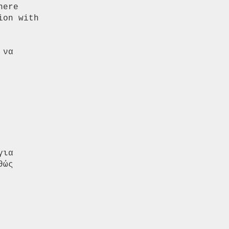
να

ώς
