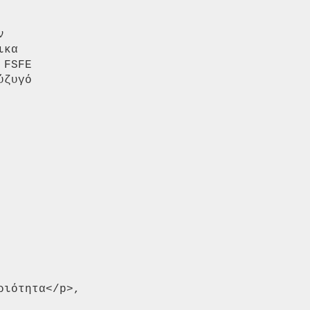


κα

FSFE

ζυγό
