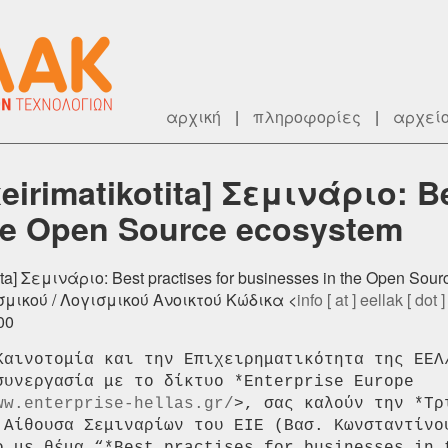
αρχική
|
πληροφορίες
|
αρχεί
eirimatikotita] Σεμινάριο: Be
he Open Source ecosystem
tita] Σεμινάριο: Best practises for businesses in the Open Sou
μικού / Λογισμικού Ανοικτού Κώδικα <
info [ at ] eellak [ dot ]
00
Καινοτομία και την Επιχειρηματικότητα της ΕΕΛ/
συνεργασία με το δίκτυο *Enterprise Europe

ww.enterprise-hellas.gr/
>, σας καλούν την *Τρί
 Αίθουσα Σεμιναρίων του ΕΙΕ (Bασ. Κωνσταντίνου