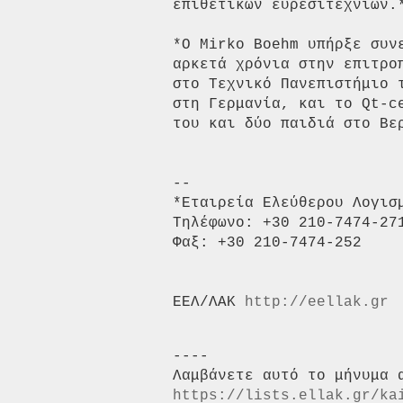
επιθετικών ευρεσιτεχνιών.*
*Ο Mirko Boehm υπήρξε συν
αρκετά χρόνια στην επιτρο
στο Τεχνικό Πανεπιστήμιο 
στη Γερμανία, και το Qt-c
του και δύο παιδιά στο Βερ
-- 

*Εταιρεία Ελεύθερου Λογισμ
Τηλέφωνο: +30 210-7474-271
Φαξ: +30 210-7474-252

ΕΕΛ/ΛΑΚ 
http://eellak.gr
----

https://lists.ellak.gr/ka