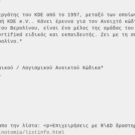


εργάτης του KDE από το 1997, μεταξύ των οποίων
πή KDE e.V.. Κάνει έρευνα για τον Ανοιχτό κώδι
του Βερολίνου, είναι ένα μέλος της ομάδας του 
ertified ειδικός και εκπαιδευτής. Ζει με τη σύ
ολίνο.*

ικού / Λογισμικού Ανοικτού Κώδικα*



inotomia/listinfo.html