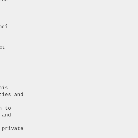
he

εί

ι
