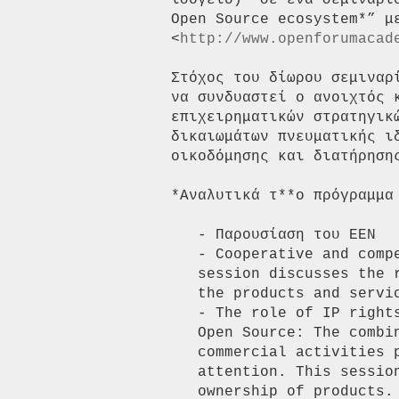
ισόγειο)* σε ένα σεμινάρι
Open Source ecosystem*” με
<
http://www.openforumacad
Στόχος του δίωρου σεμιναρ
να συνδυαστεί ο ανοιχτός κ
επιχειρηματικών στρατηγικ
δικαιωμάτων πνευματικής ι
οικοδόμησης και διατήρηση
*Αναλυτικά τ**ο πρόγραμμα 
   - Παρουσίαση του ΕΕΝ

   - Cooperative and competitive business strategies in Open Source: This

   session discusses the relation between the free products of communities and

   the products and services provided by commercial companies.

   - The role of IP rights (copyright, trademarks, patents) in relation to

   Open Source: The combination of commonly owned Open Source products and

   commercial activities puts questions of ownership at the center of

   attention. This session discusses approaches of managing shared and private

   ownership of products.
