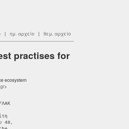
ο
|
ημ. αρχείο
|
θεμ. αρχείο
st practises for
rce ecosystem
 gr
>
ΛΑΚ

τη

 48,
