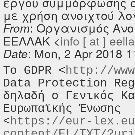
έργου συμμόρφωσης σ
με χρήση ανοιχτού λο
: Οργανισμός Ανο
From
ΕΕΛΛΑΚ <
info [ at ] eella
: Mon, 2 Apr 2018 
Date
Το GDPR <
http://www
Data Protection Reg
δηλαδή ο Γενικός Κα
Ευρωπαϊκής Ένωσης

<
https://eur-lex.eu
content/EL/TXT/?uri