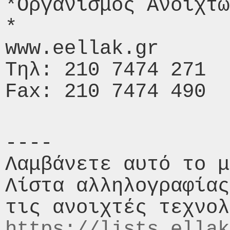
*Οργανισμός Ανοιχτώ
*

www.eellak.gr

Τηλ: 210 7474 271

----

Λαμβάνετε αυτό το μ
Λίστα αλληλογραφίας
https://lists.ellak