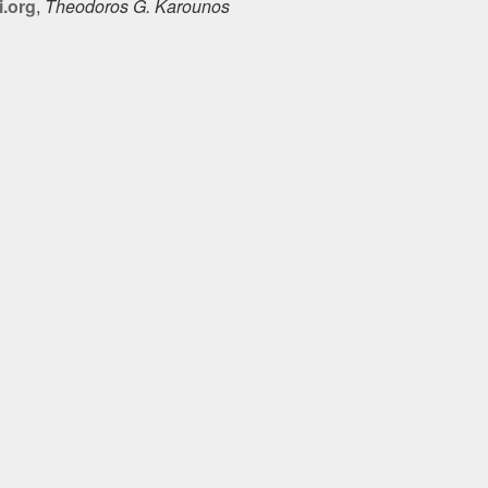
.org
,
Theodoros G. Karounos