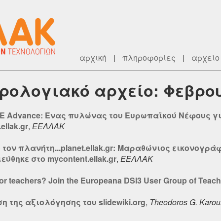
αρχική
|
πληροφορίες
|
αρχείο
ερολογιακό αρχείο: Φεβρο
RE Advance: Ένας πυλώνας του Ευρωπαϊκού Νέφους γι
llak.gr
,
ΕΕΛΛΑΚ
 τον πλανήτη...planet.ellak.gr: Μαραθώνιος εικονογ
θηκε στο mycontent.ellak.gr
,
ΕΕΛΛΑΚ
s for teachers? Join the Europeana DSI3 User Group of Teac
της αξιολόγησης του slidewiki.org
,
Theodoros G. Karo