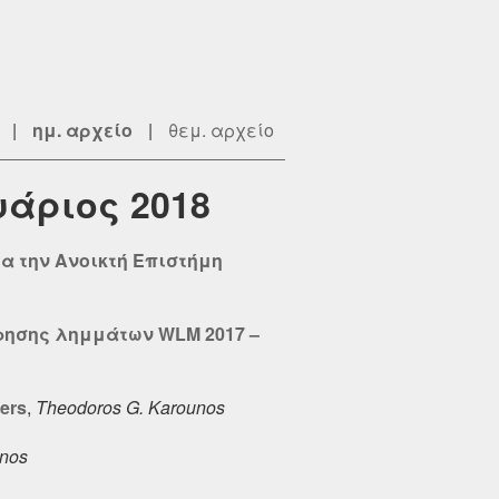
|
ημ. αρχείο
|
θεμ. αρχείο
υάριος 2018
α την Ανοικτή Επιστήμη
ράφησης λημμάτων WLM 2017 –
hers
,
Theodoros G. Karounos
unos