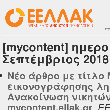
αρ
[mycontent] ημερ
Σεπτέμβριος 2018
Νέο άρθρο με τίτλο
εικονογράφησης λη
Ανακοίνωση νικητών
,
mycontent.ellak.gr
Ε