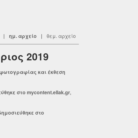
|
ημ. αρχείο
|
θεμ. αρχείο
ριος 2019
ς φωτογραφίας και έκθεση
θηκε στο mycontent.ellak.gr
,
δημοσιεύθηκε στο