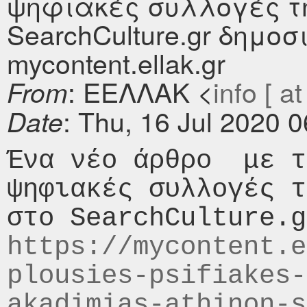
ψηφιακές συλλογές τ
SearchCulture.gr δημοσ
mycontent.ellak.gr
: ΕΕΛΛΑΚ <
info [ at
From
: Thu, 16 Jul 2020 
Date
Ένα νέο άρθρο  με τ
ψηφιακές συλλογές τ
https://mycontent.e
plousies-psifiakes-
akadimias-athinon-s