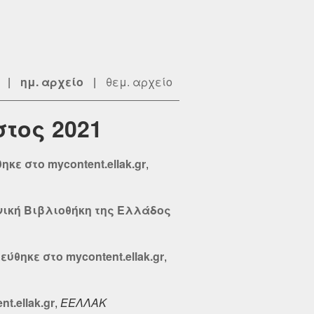
|
ημ. αρχείο
|
θεμ. αρχείο
στος 2021
κε στο mycontent.ellak.gr
,
νική Βιβλιοθήκη της Ελλάδος
ύθηκε στο mycontent.ellak.gr
,
.ellak.gr
,
ΕΕΛΛΑΚ