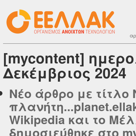
αρ
[mycontent] ημερ
Δεκέμβριος 2024
Νέο άρθρο με τίτλο 
πλανήτη...planet.ell
Wikipedia και το Μέ
δημοσιεύθηκε στο myc