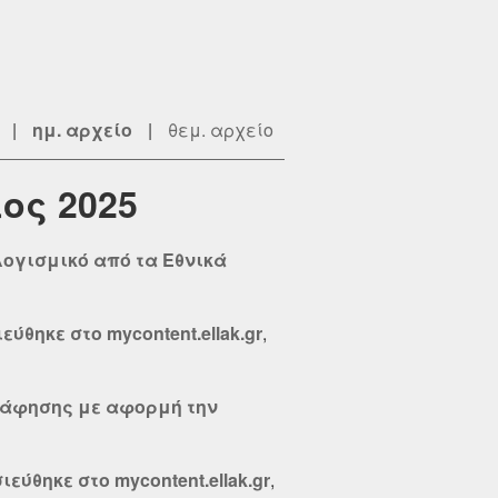
|
ημ. αρχείο
|
θεμ. αρχείο
ος 2025
λογισμικό από τα Εθνικά
ύθηκε στο mycontent.ellak.gr
,
γράφησης με αφορμή την
ύθηκε στο mycontent.ellak.gr
,