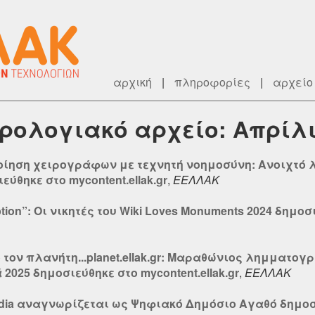
αρχική
|
πληροφορίες
|
αρχείο
ερολογιακό αρχείο: Απρίλι
οίηση χειρογράφων με τεχνητή νοημοσύνη: Ανοιχτό 
ύθηκε στο mycontent.ellak.gr
,
ΕΕΛΛΑΚ
ion”: Οι νικητές του Wiki Loves Monuments 2024 δημοσιε
 τον πλανήτη...planet.ellak.gr: Μαραθώνιος λημματο
025 δημοσιεύθηκε στο mycontent.ellak.gr
,
ΕΕΛΛΑΚ
edia αναγνωρίζεται ως Ψηφιακό Δημόσιο Αγαθό δημοσιε