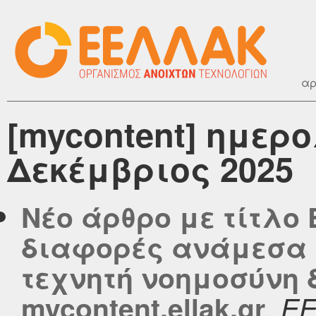
αρ
[mycontent] ημερ
Δεκέμβριος 2025
Νέο άρθρο με τίτλο
διαφορές ανάμεσα 
τεχνητή νοημοσύνη 
,
mycontent.ellak.gr
Ε