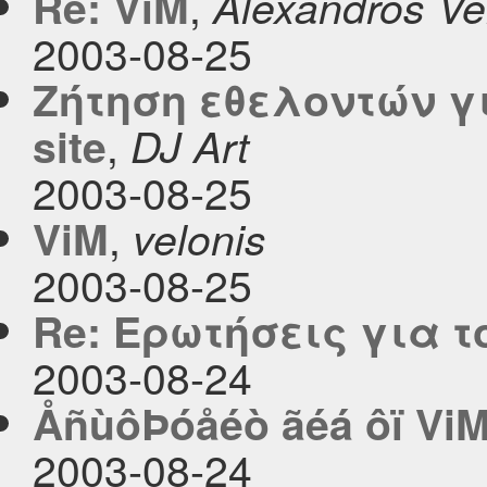
,
Re: ViM
Alexandros Vel
2003-08-25
Ζήτηση εθελοντών γ
,
site
DJ Art
2003-08-25
,
ViM
velonis
2003-08-25
Re: Ερωτήσεις για τ
2003-08-24
ÅñùôÞóåéò ãéá ôï Vi
2003-08-24