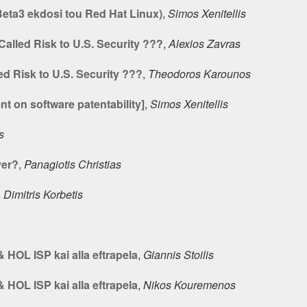
eta3 ekdosi tou Red Hat Linux)
,
Simos Xenitellis
Called Risk to U.S. Security ???
,
Alexios Zavras
ed Risk to U.S. Security ???
,
Theodoros Karounos
nt on software patentability]
,
Simos Xenitellis
s
ver?
,
Panagiotis Christias
,
Dimitris Korbetis
 HOL ISP kai alla eftrapela
,
Giannis Stoilis
 HOL ISP kai alla eftrapela
,
Nikos Kouremenos