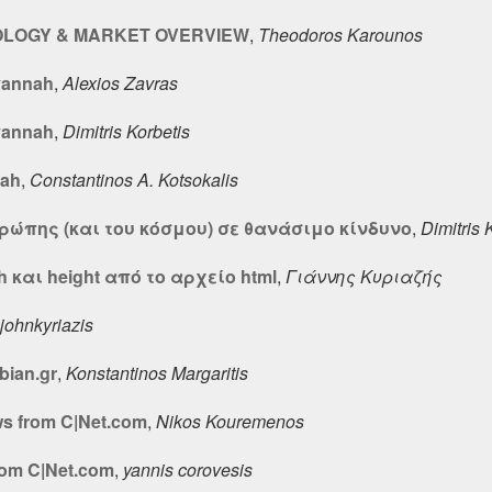
NOLOGY & MARKET OVERVIEW
,
Theodoros Karounos
vannah
,
Alexios Zavras
vannah
,
Dimitris Korbetis
nah
,
Constantinos A. Kotsokalis
υρώπης (και του κόσμου) σε θανάσιμο κίνδυνο
,
Dimitris 
 και height από το αρχείο html
,
Γιάννης Κυριαζής
johnkyriazis
bian.gr
,
Konstantinos Margaritis
s from C|Net.com
,
Nikos Kouremenos
rom C|Net.com
,
yannis corovesis