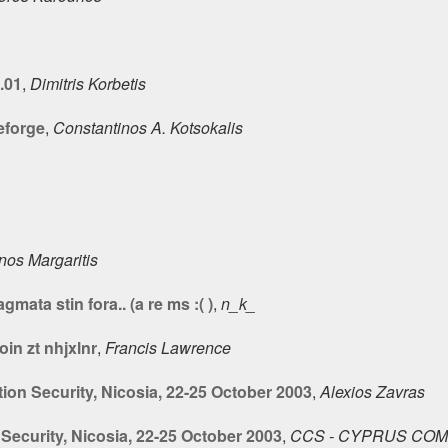
.01
,
Dimitris Korbetis
eforge
,
Constantinos A. Kotsokalis
nos Margaritis
gmata stin fora.. (a re ms :( )
,
n_k_
in zt nhjxlnr
,
Francis Lawrence
ion Security, Nicosia, 22-25 October 2003
,
Alexios Zavras
Security, Nicosia, 22-25 October 2003
,
CCS - CYPRUS CO