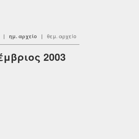
|
ημ. αρχείο
|
θεμ. αρχείο
έμβριος 2003