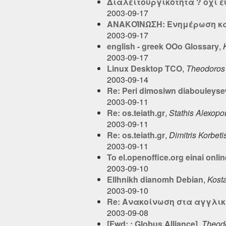
Διαλειτουργικότητα ? οχι 
2003-09-17
ΑΝΑΚΟΊΝΩΣΗ: Ενημέρωση κα
2003-09-17
english - greek OOo Glossary
,
2003-09-17
Linux Desktop TCO
,
Theodoros
2003-09-14
Re: Peri dimosiwn diabouleys
2003-09-11
Re: os.teiath.gr
,
Stathis Alexopo
2003-09-11
Re: os.teiath.gr
,
Dimitris Korbeti
2003-09-11
To el.openoffice.org einai onlin
2003-09-10
Ellhnikh dianomh Debian
,
Kost
2003-09-10
Re: Aνακοίνωση στα αγγλικά
2003-09-08
[Fwd: : Globus Alliance]
,
Theod