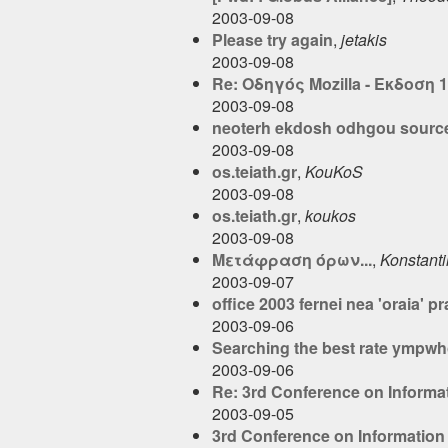
2003-09-08
Please try again
,
jetakis
2003-09-08
Re: Οδηγός Mozilla - Εκδοση 1
2003-09-08
neoterh ekdosh odhgou sourc
2003-09-08
os.teiath.gr
,
KouKoS
2003-09-08
os.teiath.gr
,
koukos
2003-09-08
Μετάφραση όρων...
,
Konstanti
2003-09-07
office 2003 fernei nea 'oraia' pra
2003-09-06
Searching the best rate ympwho
2003-09-06
Re: 3rd Conference on Informat
2003-09-05
3rd Conference on Information 