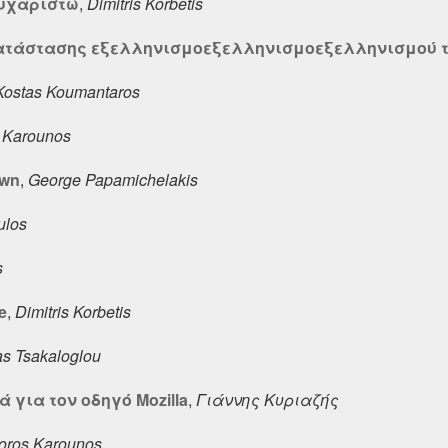
ευχαριστώ
,
Dimitris Korbetis
τάστασης εξελληνισμοεξελληνισμοεξελληνισμού τ
Kostas Koumantaros
 Karounos
ewn
,
George Papamichelakis
ulos
s
e
,
Dimitris Korbetis
as Tsakaloglou
 για τον οδηγό Mozilla
,
Γιάννης Κυριαζής
oros Karounos