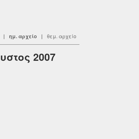
|
ημ. αρχείο
|
θεμ. αρχείο
υστος 2007