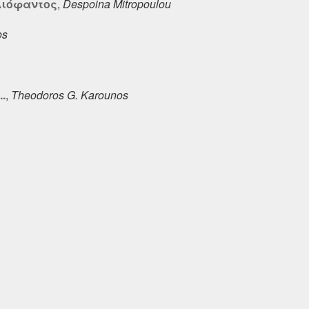
Διόφαντος
,
Despoina Mitropoulou
os
.
,
Theodoros G. Karounos