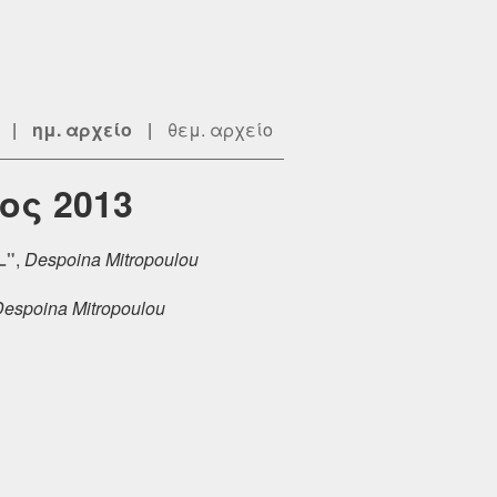
|
ημ. αρχείο
|
θεμ. αρχείο
ος 2013
L"
,
Despoina Mitropoulou
espoina Mitropoulou