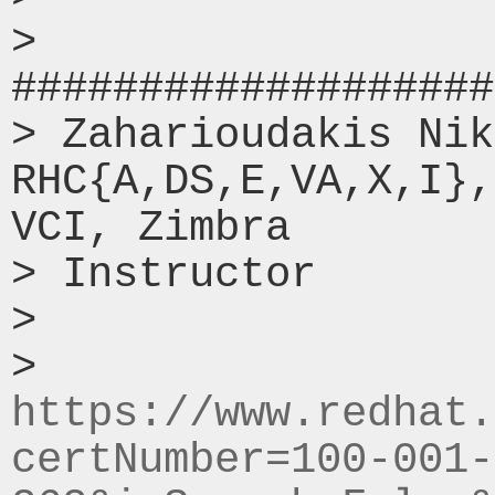
> 
###################
> Zaharioudakis Nik
RHC{A,DS,E,VA,X,I},
VCI, Zimbra

> Instructor

>

> 
https://www.redhat.
certNumber=100-001-