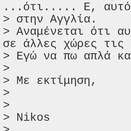
...ότι..... Ε, αυτό
> στην Αγγλία.

> Αναμένεται ότι αυ
σε άλλες χώρες τις 
> Εγώ να πω απλά κα
>

> Με εκτίμηση,

>

>

> Nikos

>
