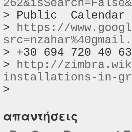
262&isSearch=False&
> Public  Calendar 
> 
https://www.googl
src=nzahar%40gmail.
> +30 694 720 40 63

> 
http://zimbra.wik
installations-in-gr
απαντήσεις