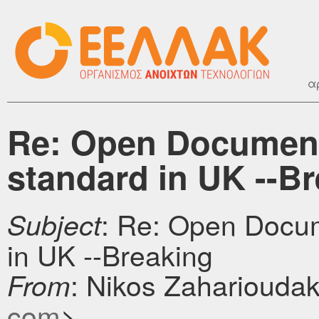
α
Re: Open Document
standard in UK --B
: Re: Open Docu
Subject
in UK --Breaking
: Nikos Zaharioudak
From
com
>