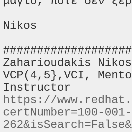
μαγιό, ποτέ δεν ξέρ
Nikos

###################
Zaharioudakis Nikos
VCP(4,5},VCI, Mento
https://www.redhat.
certNumber=100-001-
262&isSearch=False&