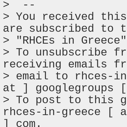
>  --

> You received this
are subscribed to t
> "RHCEs in Greece"
> To unsubscribe fr
receiving emails fr
> email to rhces-in
at ] googlegroups [
> To post to this g
rhces-in-greece [ a
] com.
