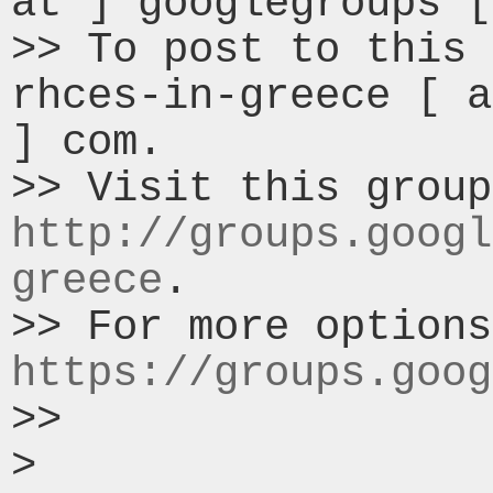
at ] googlegroups [
>> To post to this 
rhces-in-greece [ a
] com.

http://groups.googl
greece
.

https://groups.goog
>>

>
