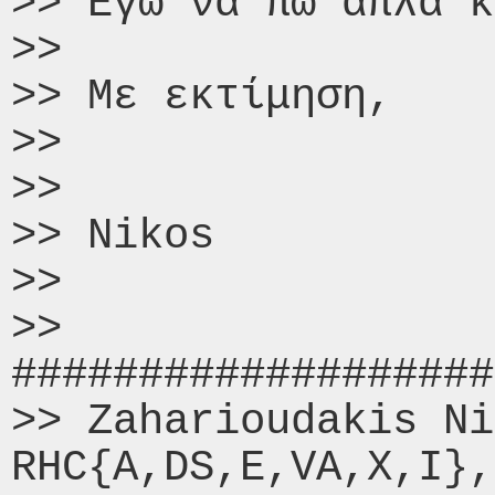
>> Εγώ να πω απλά κ
>>

>> Με εκτίμηση,

>>

>>

>> Nikos

>>

>> 
###################
>> Zaharioudakis Ni
RHC{A,DS,E,VA,X,I},