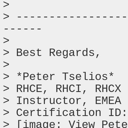
>

> -----------------
------

> ​

> Best Regards,

>

> *Peter Tselios*

> RHCE, RHCI, RHCX

> Instructor, EMEA

> Certification ID:
> [image: View Pete