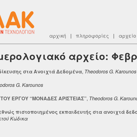
αρχική
|
πληροφορίες
|
αρχείο
ημερολογιακό αρχείο: Φεβ
δίκευσης στα Ανοιχτά Δεδομένα
,
Theodoros G. Karounos
odoros G. Karounos
ΤΟΥ ΕΡΓΟΥ “ΜΟΝΑΔΕΣ ΑΡΙΣΤΕΙΑΣ”
,
Theodoros G. Karoun
ιεθνώς πιστοποιημένος εκπαιδευτής στα ανοιχτά δεδ
κτού Κώδικα