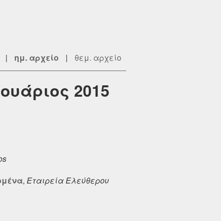
|
ημ. αρχείο
|
θεμ. αρχείο
ρουάριος 2015
os
ομένα
,
Εταιρεία Ελεύθερου