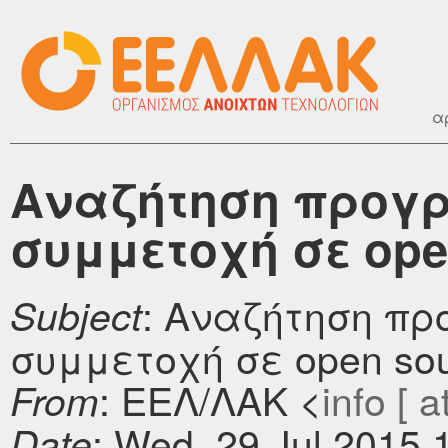
α
Αναζήτηση προγ
συμμετοχή σε ope
: Αναζήτηση π
Subject
συμμετοχή σε open so
: ΕΕΛ/ΛΑΚ <
info [ a
From
: Wed, 29 Jul 2015 
Date