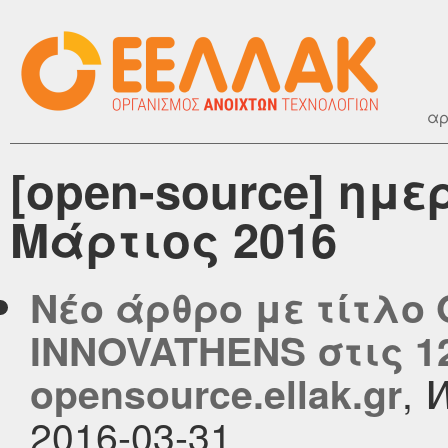
αρ
[open-source] ημ
Μάρτιος 2016
Νέο άρθρο με τίτλο O
INNOVATHENS στις 12
,
opensource.ellak.gr
W
2016-03-31