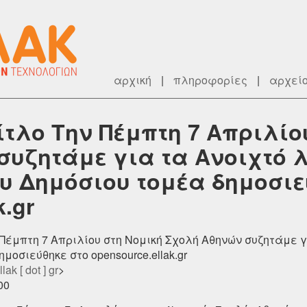
αρχική
|
πληροφορίες
|
αρχεί
ίτλο Την Πέμπτη 7 Απριλίο
συζητάμε για τα Ανοιχτό λ
ου Δημόσιου τομέα δημοσιε
k.gr
 Πέμπτη 7 Απριλίου στη Νομική Σχολή Αθηνών συζητάμε γ
μοσιεύθηκε στο opensource.ellak.gr
lak [ dot ] gr
>
00