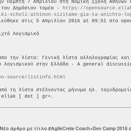
ην Πέμπτη 7 Απριλίου στη Νομική Σχολή Αθηνών σ
 του Δημόσιου τομέα - 
https://opensource.ella
iki-scholi-athinon-sizitame-gia-ta-anichto-lo
ιεύθηκε στις 5 Απριλίου 2016 at 09:51 στο open
απο την λίστα: Γενική λίστα αλληλογραφίας και 
ύ λογισμικού στην Ελλάδα - A general discussi
en-source/listinfo.html
από τη λίστα στέλνοντας μήνυμα ηλ. ταχυδρομεί
Νέο άρθρο με τίτλο #AgileCrete Coach+Dev Camp 2016 