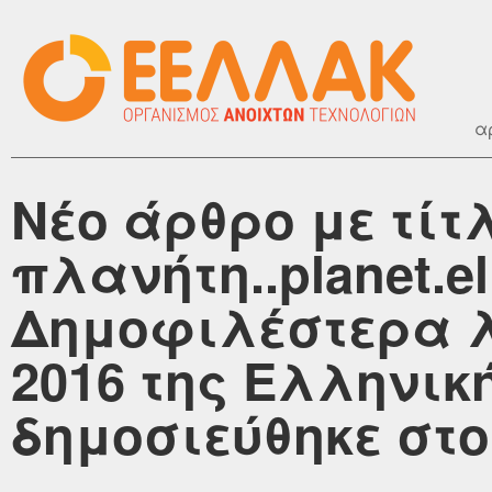
α
Νέο άρθρο με τίτ
πλανήτη..planet.ell
Δημοφιλέστερα λ
2016 της Ελληνική
δημοσιεύθηκε στο 