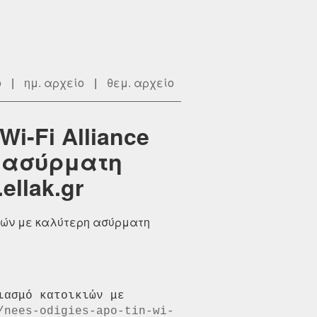
ο
|
ημ. αρχείο
|
θεμ. αρχείο
i-Fi Alliance
η ασύρματη
llak.gr
ικιών με καλύτερη ασύρματη
ασμό κατοικιών με 
/nees-odigies-apo-tin-wi-