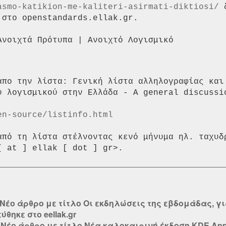
asmo-katikion-me-kaliteri-asirmati-diktiosi/
 
στο openstandards.ellak.gr.

απο την λίστα: Γενική λίστα αλληλογραφίας και 
ύ λογισμικού στην Ελλάδα - A general discussi
en-source/listinfo.html
από τη λίστα στέλνοντας κενό μήνυμα ηλ. ταχυδρ
Νέο άρθρο με τίτλο Οι εκδηλώσεις της εβδομάδας, γι
θηκε στο eellak.gr
:
Νέο άρθρο με τίτλο Νέα καλοκαιρινή έκδοση KDE Appl