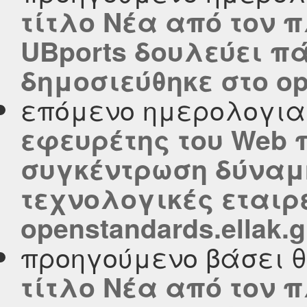
τίτλο Νέα από τον πλα
UBports δουλεύει πά
δημοσιεύθηκε στο ope
επόμενο ημερολογι
εφευρέτης του Web π
συγκέντρωση δύναμ
τεχνολογικές εταιρ
openstandards.ellak.g
προηγούμενο βάσει 
τίτλο Νέα από τον πλα