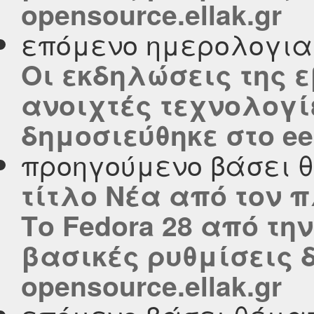
opensource.ellak.gr
επόμενο ημερολογι
Οι εκδηλώσεις της ε
ανοιχτές τεχνολογίε
δημοσιεύθηκε στο eel
προηγούμενο βάσει 
τίτλο Νέα από τον πλα
Το Fedora 28 από τη
βασικές ρυθμίσεις 
opensource.ellak.gr