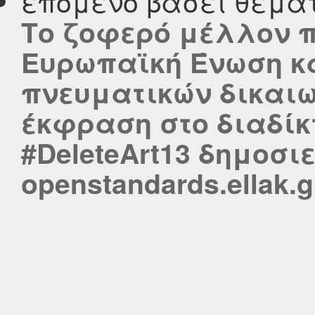
επόμενο βάσει θέμα
Το ζοφερό μέλλον 
Ευρωπαϊκή Ένωση κα
πνευματικών δικαιω
έκφραση στο διαδίκτ
#DeleteArt13 δημοσι
openstandards.ellak.g