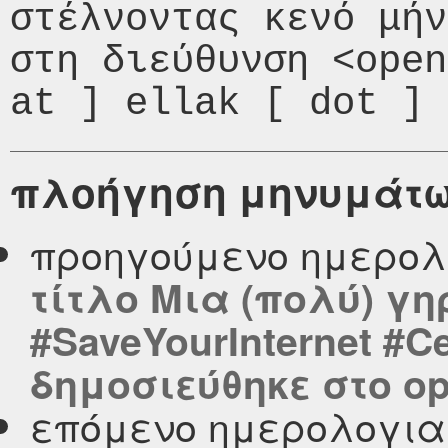
στέλνοντας κενό μήν
στη διεύθυνση <open
πλοήγηση μηνυμάτ
προηγούμενο ημερολ
τίτλο Μια (πολύ) γη
#SaveYourInternet #C
δημοσιεύθηκε στο ope
επόμενο ημερολογι