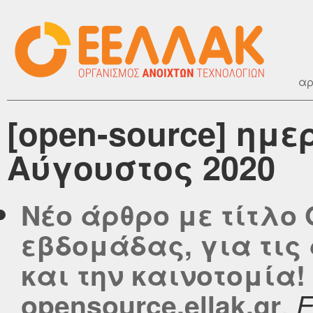
αρ
[open-source] ημ
Αύγουστος 2020
Νέο άρθρο με τίτλο 
εβδομάδας, για τις
και την καινοτομία!
,
opensource.ellak.gr