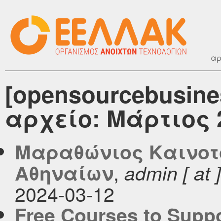
αρ
[opensourcebusin
αρχείο: Μάρτιος 
Μαραθώνιος Καινοτ
,
Αθηναίων
admin [ at ]
2024-03-12
Free Courses to Supp