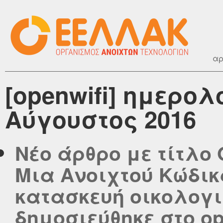
αρ
[openwifi] ημερο
Αύγουστος 2016
Νέο άρθρο με τίτλο Op
Mια Ανοιχτού Κώδικ
κατασκευή οικολογι
δημοσιεύθηκε στο ope